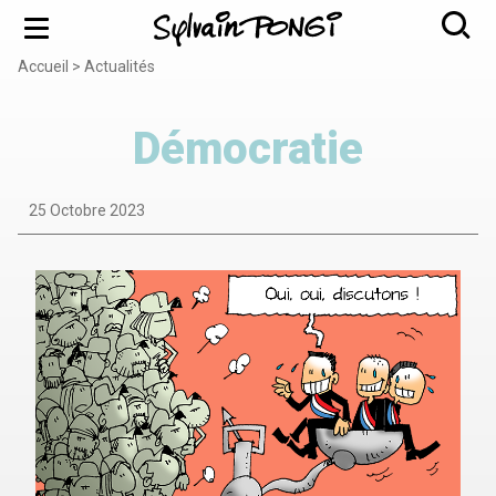
Aller
Menu
au
contenu
Accueil
Actualités
Fil
principal
d'Ariane
Démocratie
25 Octobre 2023