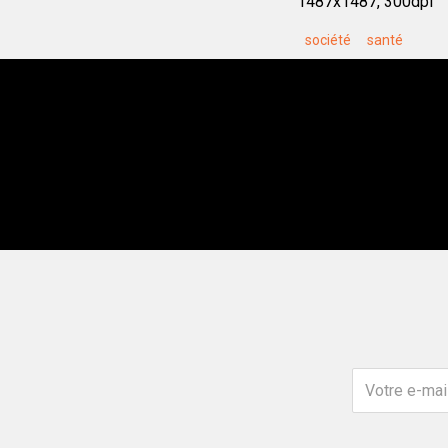
1487x1487, 300dpi
société
santé
Votre
e-
mail