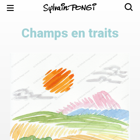
Aller
Menu
au
contenu
principal
Champs en traits