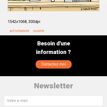
1542x1068, 300dpi
art/créativité
société
Besoin d'une
information ?
Contactez-moi
Newsletter
Votre
e-