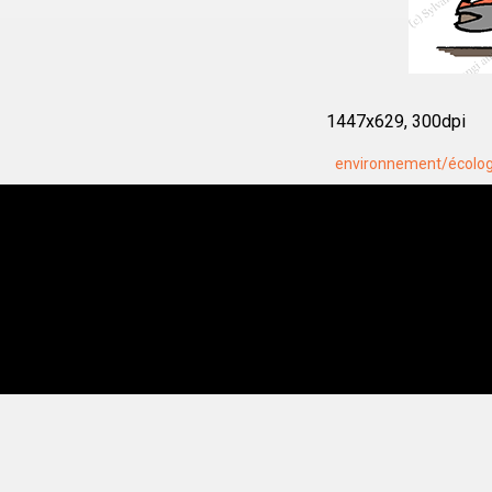
1447x629, 300dpi
environnement/écolog