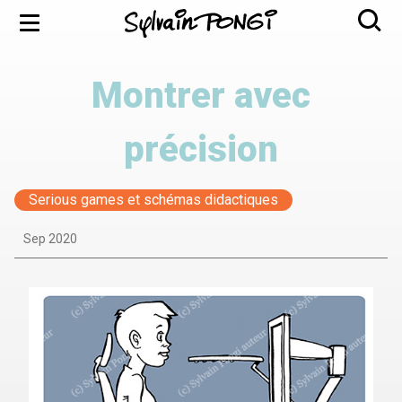
Aller
Menu
au
contenu
principal
Montrer avec
précision
Serious games et schémas didactiques
Sep 2020