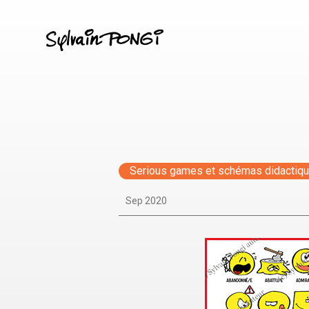
Aller
au
contenu
principal
Serious games et schémas didactiq
Sep 2020