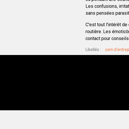
Les confusions, irrit
sans pensées parasit
C'est tout l'intérêt d
routière. Les émoticôn
contact pour conseils
Libellés
com d'entrep