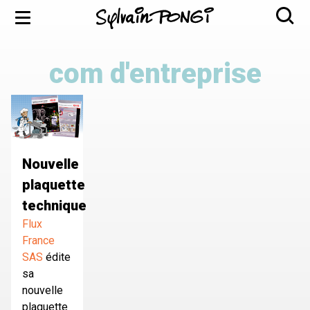
Aller
Menu
au
contenu
principal
com d'entreprise
Nouvelle
plaquette
technique
Flux
France
SAS
édite
sa
nouvelle
plaquette