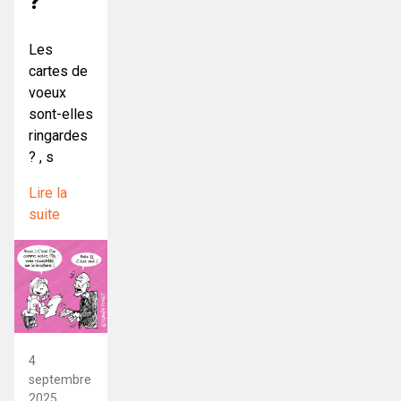
?
Les
cartes de
voeux
sont-elles
ringardes
? , s
Lire la
suite
4
septembre
2025