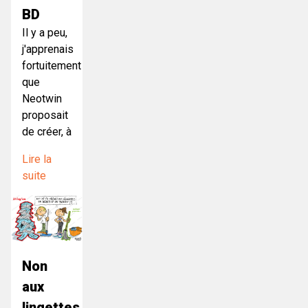
BD
Il y a peu,
j'apprenais
fortuitement
que
Neotwin
proposait
de créer, à
Lire la
suite
Non
aux
lingettes