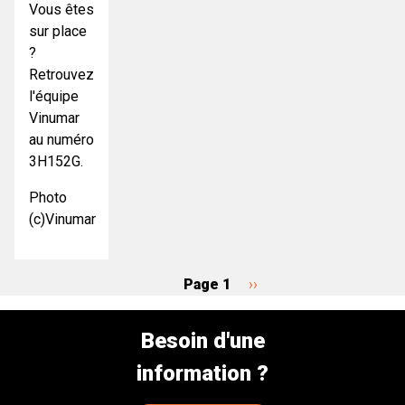
Vous êtes
sur place
?
Retrouvez
l'équipe
Vinumar
au numéro
3H152G.
Photo
(c)Vinumar
Page 1
Page
››
Pagination
suivante
Besoin d'une
information ?