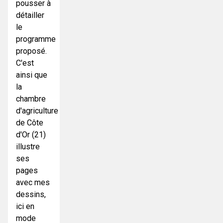
pousser à
détailler
le
programme
proposé.
C'est
ainsi que
la
chambre
d'agriculture
de Côte
d'Or (21)
illustre
ses
pages
avec mes
dessins,
ici en
mode