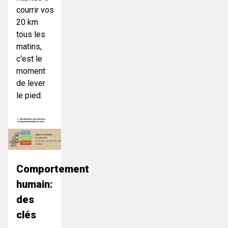
courrir vos
20 km
tous les
matins,
c'est le
moment
de lever
le pied.
Comportement
humain:
des
clés