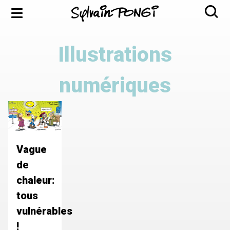
Aller
Menu
au
contenu
principal
Illustrations
numériques
Vague
de
chaleur:
tous
vulnérables
!