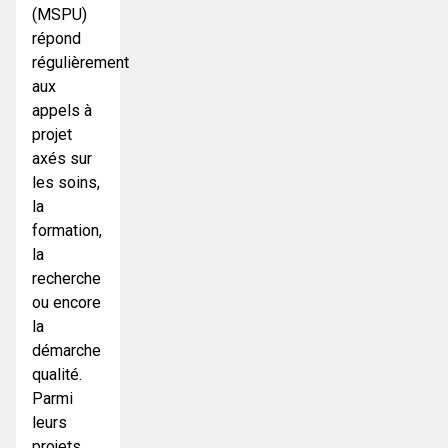
(MSPU)
répond
régulièrement
aux
appels à
projet
axés sur
les soins,
la
formation,
la
recherche
ou encore
la
démarche
qualité.
Parmi
leurs
projets,