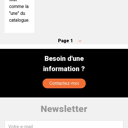
comme la
"une" du
catalogue.
Page 1
Page
››
Pagination
suivante
Besoin d'une
information ?
Contactez-moi
Newsletter
Votre