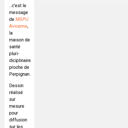
...c'est le
message
de
MSPU
Avicenne
,
la
maison de
santé
pluri-
diciplinaire
proche de
Perpignan.
Dessin
réalisé
sur
mesure
pour
diffusion
sur les