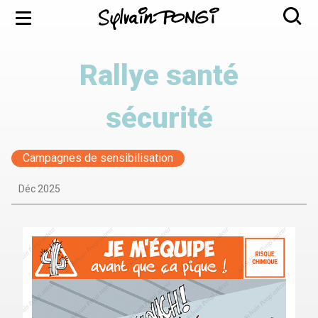
Aller
Menu
au
contenu
principal
Rallye santé
sécurité
Campagnes de sensibilisation
Déc 2025