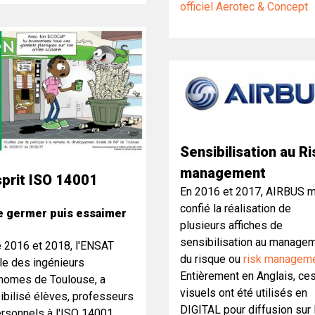
officiel Aerotec & Concept
Sensibilisation au Ri
management
sprit ISO 14001
En 2016 et 2017, AIRBUS m
confié la réalisation de
e germer puis essaimer
plusieurs affiches de
sensibilisation au manage
e 2016 et 2018, l'ENSAT
du risque ou
risk managem
ole des ingénieurs
Entièrement en Anglais, ce
nomes de Toulouse, a
visuels ont été utilisés en
ibilisé élèves, professeurs
DIGITAL pour diffusion sur 
ersonnels à l'ISO 14001.