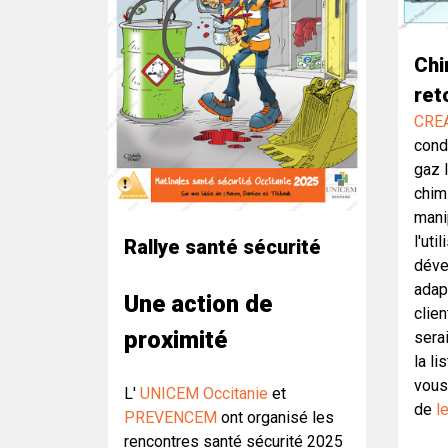
Chi
ret
CRE
cond
gaz l
chim
mani
l'uti
Rallye santé sécurité
déve
adap
Une action de
clien
proximité
serai
la li
vous 
L'
UNICEM Occitanie
et
de
l
PREVENCEM
ont organisé les
rencontres santé sécurité 2025