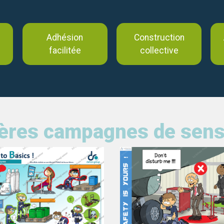
Adhésion
Construction
facilitée
collective
ères campagnes de sensi