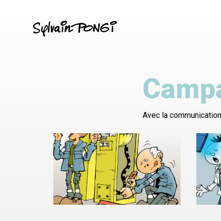
Aller
au
contenu
principal
Campa
Avec la communication 