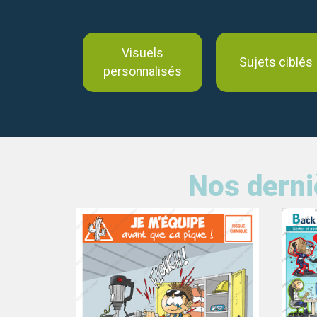
Visuels
Sujets ciblés
personnalisés
Nos derni