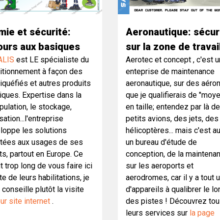
mie et sécurité:
Aeronautique: sécur
ours aux basiques
sur la zone de travai
ALIS
est LE spécialiste du
Aerotec et concept , c'est 
itionnement à façon des
enteprise de maintenance
iquéfiés et autres produits
aeronautique, sur des aéro
iques. Expertise dans la
que je qualifierais de "moy
pulation, le stockage,
en taille; entendez par là d
lisation...l'entreprise
petits avions, des jets, des
loppe les solutions
hélicoptères... mais c'est a
tées aux usages de ses
un bureau d'étude de
ts, partout en Europe. Ce
conception, de la maintena
t trop long de vous faire ici
sur les aeroports et
ste de leurs habilitations, je
aerodromes, car il y a tout 
conseille plutôt la visite
d'appareils à qualibrer le lo
eur site internet
.
des pistes ! Découvrez to
leurs services sur
la page