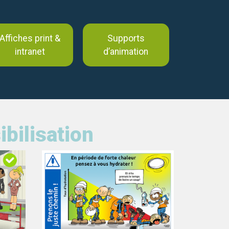
Affiches print &
Supports
intranet
d’animation
bilisation