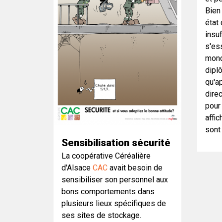
Bien
état 
insuf
s'es
mond
dipl
qu'a
dire
pour 
affic
sont 
Sensibilisation sécurité
La coopérative Céréalière
d'Alsace
CAC
avait besoin de
sensibiliser son personnel aux
bons comportements dans
plusieurs lieux spécifiques de
ses sites de stockage.