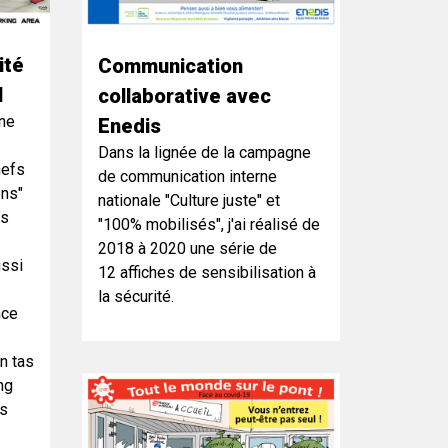
ité
Communication
l
collaborative avec
une
Enedis
Dans la lignée de la campagne
nefs
de communication interne
ens"
nationale "Culture juste" et
es
"100% mobilisés", j'ai réalisé de
2018 à 2020 une série de
ussi
12 affiches de sensibilisation à
la sécurité.
nce
un tas
ng
us