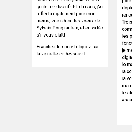
pour 
qu'ils me disent). Et, du coup, j'ai
dépl
réfléchi également pour moi-
reno
même; voici donc les voeux de
Troi
Sylvain Pongi auteur, et en vidéo
comm
s'il vous plaît!
les 
fonc
Branchez le son et cliquez sur
je m
la vignette ci-dessous !
digi
le m
la co
la v
mon c
le st
assur