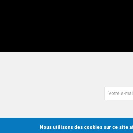
Votre
e-
mail
Social
Nous utilisons des cookies sur ce site af