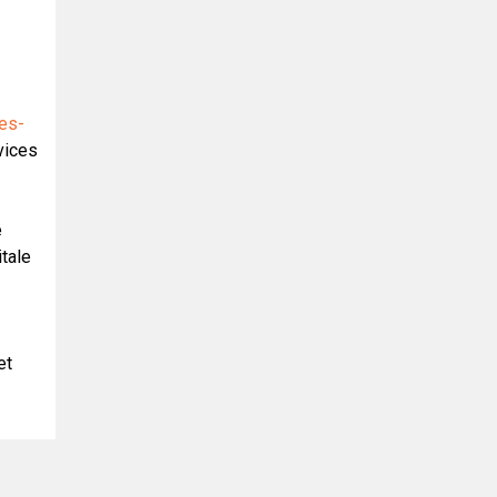
res-
vices
e
tale
et