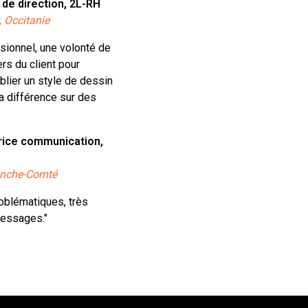
 de direction, 2L-RH
, Occitanie
sionnel, une volonté de
ers du client pour
blier un style de dessin
 la différence sur des
trice communication,
ranche-Comté
roblématiques, très
essages."