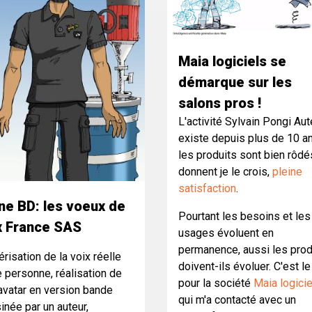
Maia logiciels se
démarque sur les
salons pros !
L'activité Sylvain Pongi Aut
existe depuis plus de 10 an
les produits sont bien rôdés
donnent je le crois,
pleine
satisfaction
.
ne BD: les voeux de
Pourtant les besoins et les
x France SAS
usages évoluent en
permanence, aussi les prod
risation de la voix réelle
doivent-ils évoluer. C'est l
e personne, réalisation de
pour la société
Maia logicie
avatar en version bande
qui m'a contacté avec un
inée par un auteur,