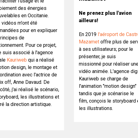
faciliter l'usage et le
oiement des énergies
Ne prenez plus l'avion
uvelables en Occitanie.
ailleurs!
s vidéos m'ont été
andées pour en expliquer
En 2019
l'aéroport de Cast
principes de
Mazamet
offre plus de ser
tionnement. Pour ce projet,
à ses utilisateurs; pour le
e suis associé à l'agence
présenter, je suis
tale
Kauriweb
qui a réalisé
missionné pour réaliser un
otion design, le montage et
vidéo animée. L'agence digi
ordination avec l'actrice de
Kauriweb se charge de
oix off, Anne Davaud. De
l'animation "motion design"
ôté, j'ai réalisé le scénario,
tandis que je scénarise le
oryboard, les illustrations et
film, conçois le storyboard 
é la direction artistique.
les illustrations.