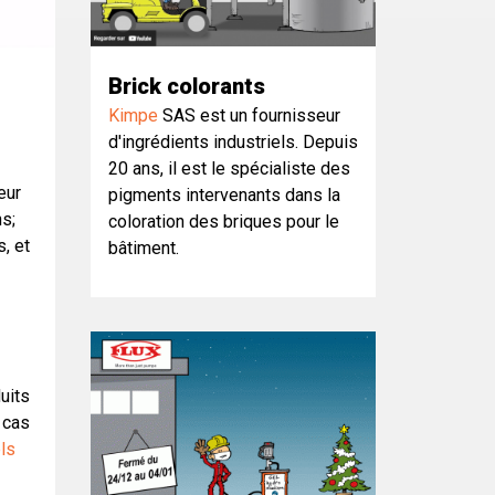
Brick colorants
Kimpe
SAS est un fournisseur
d'ingrédients industriels. Depuis
20 ans, il est le spécialiste des
eur
pigments intervenants dans la
s;
coloration des briques pour le
, et
bâtiment.
uits
e cas
ls