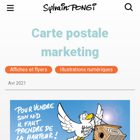
Aller
Menu
au
contenu
principal
Carte postale
marketing
Affiches et flyers
Illustrations numériques
Avr 2021