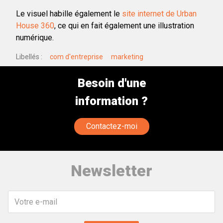
Le visuel habille également le
site internet de Urban
House 360
, ce qui en fait également une illustration
numérique.
Libellés
com d'entreprise
marketing
Besoin d'une
information ?
Contactez-moi
Newsletter
Votre
e-
mail