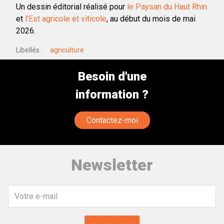
Un dessin éditorial réalisé pour
le Paysan du Haut Rhin
et
l'Est agricole et viticole
, au début du mois de mai
2026.
Libellés
agriculture
Besoin d'une
information ?
Contactez-moi
Newsletter
Votre
e-
mail