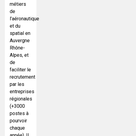
métiers
de
l’aéronautique
et du
spatial en
Auvergne
Rhône-
Alpes, et
de
faciliter le
recrutement
par les
entreprises
régionales
(+3000
postes à
pourvoir
chaque
année). Il