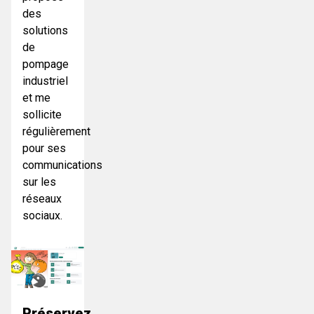
des
solutions
de
pompage
industriel
et me
sollicite
régulièrement
pour ses
communications
sur les
réseaux
sociaux.
Préservez