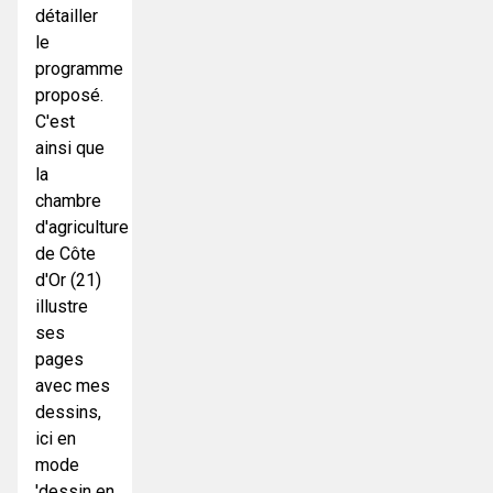
détailler
le
programme
proposé.
C'est
ainsi que
la
chambre
d'agriculture
de Côte
d'Or (21)
illustre
ses
pages
avec mes
dessins,
ici en
mode
'dessin en