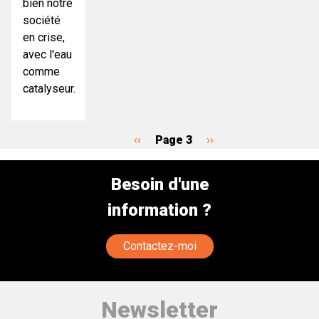
bien notre
société
en crise,
avec l'eau
comme
catalyseur.
Page
‹‹
Page 3
Page
››
Pagination
précédente
suivante
Besoin d'une
information ?
Contactez-moi
Newsletter