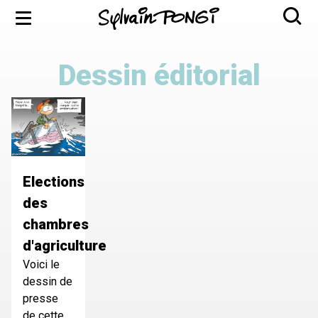
Aller
Menu
au
contenu
principal
Dessin éditorial
Elections
des
chambres
d'agriculture
Voici le
dessin de
presse
de cette