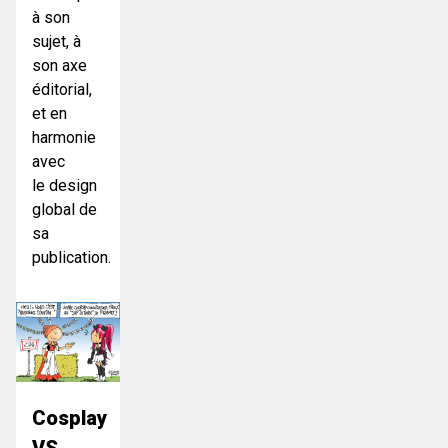
à son
sujet, à
son axe
éditorial,
et en
harmonie
avec
le design
global de
sa
publication.
Cosplay
VS