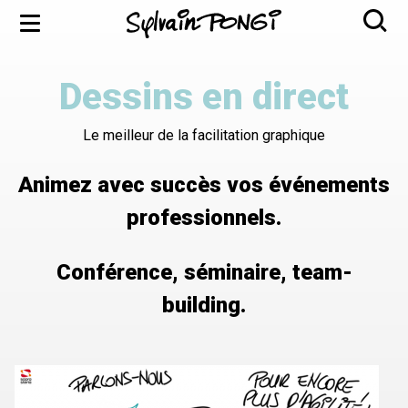
Aller
Menu
au
contenu
principal
Dessins en direct
Le meilleur de la facilitation graphique
Animez avec succès vos événements
professionnels.
Conférence, séminaire, team-
building.