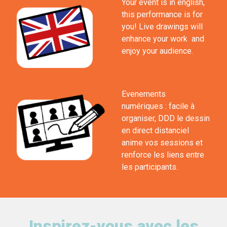
Your event is in english,
this performance is for
you! Live drawings will
enhance your work and
enjoy your audience.
Evenements
numériques : facile à
organiser, DDD le dessin
en direct distanciel
anime vos sessions et
renforce les liens entre
les participants.
Inspirez-vous avec les